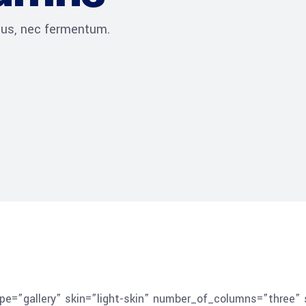
ibus, nec fermentum.
type=”gallery” skin=”light-skin” number_of_columns=”thre