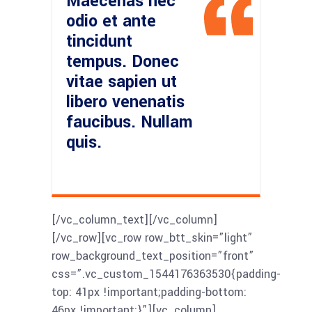
Maecenas nec
odio et ante
tincidunt
tempus. Donec
vitae sapien ut
libero venenatis
faucibus. Nullam
quis.
[/vc_column_text][/vc_column]
[/vc_row][vc_row row_btt_skin=”light”
row_background_text_position=”front”
css=”.vc_custom_1544176363530{padding-
top: 41px !important;padding-bottom:
46px !important;}”][vc_column]