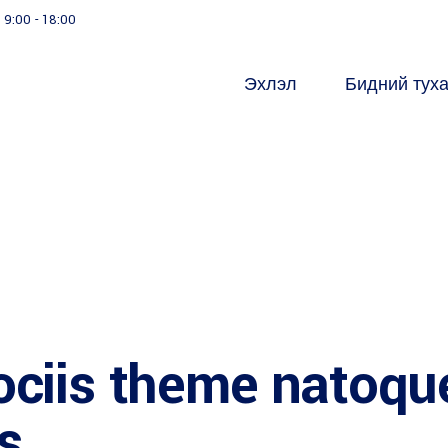
9:00 - 18:00
Эхлэл
Бидний тух
ciis theme natoqu
s