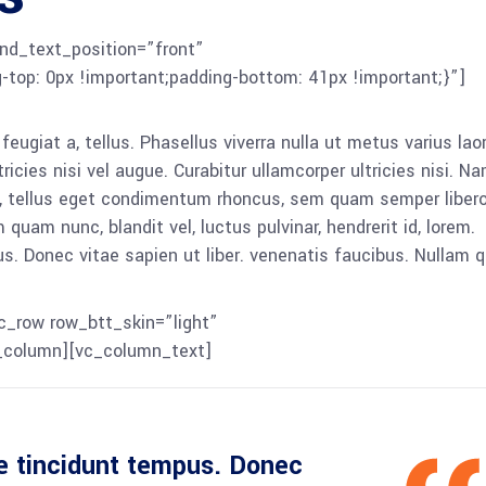
nd_text_position=”front”
p: 0px !important;padding-bottom: 41px !important;}”]
 feugiat a, tellus. Phasellus viverra nulla ut metus varius lao
icies nisi vel augue. Curabitur ullamcorper ultricies nisi. N
 tellus eget condimentum rhoncus, sem quam semper libero,
am nunc, blandit vel, luctus pulvinar, hendrerit id, lorem.
. Donec vitae sapien ut liber. venenatis faucibus. Nullam q
c_row row_btt_skin=”light”
_column][vc_column_text]
e tincidunt tempus. Donec