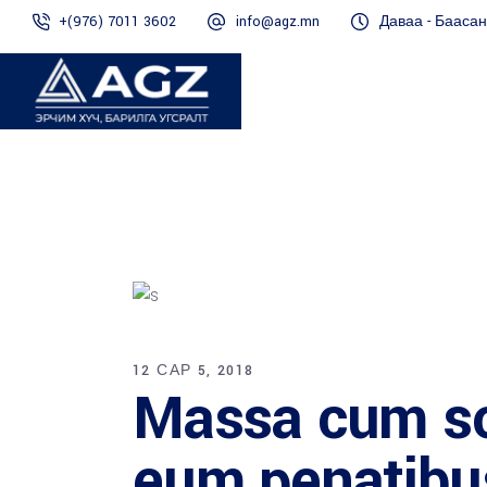
+(976) 7011 3602
info@agz.mn
Даваа - Баасан 
12 САР 5, 2018
Massa cum so
eum penatibu