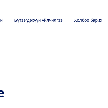
ай
Бүтээгдэхүүн үйлчилгээ
Холбоо барих
e