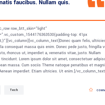
enatis faucibus. Nullam quis.
c_row row_btt_skin=”light”
s=”.vc_custom_1544176363530{padding-top: 41px
t;}”][vc_column][vc_column_text]Donec quam felis, ultricie
lla consequat massa quis enim. Donec pede justo, fringilla ve
sto, rhoncus ut, imperdiet a, venenatis vitae, justo. Nullam
r tincidunt. Lorem ipsum dolor sit amet, consectetuer adipis
enean massa. Cum sociis Theme natoque penatibus et magni
Aenean imperdiet. Etiam ultricies. Ut enim.[/vc_column_text
Tech
COMM