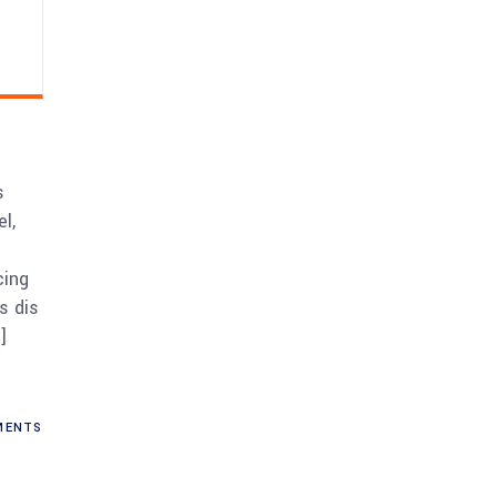
s
l,
cing
s dis
]
ENTS