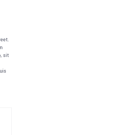
reet.
am
 sit
uis