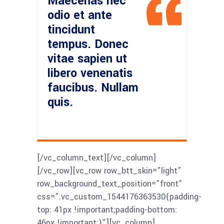
Maecenas nec
odio et ante
tincidunt
tempus. Donec
vitae sapien ut
libero venenatis
faucibus. Nullam
quis.
[/vc_column_text][/vc_column]
[/vc_row][vc_row row_btt_skin=”light”
row_background_text_position=”front”
css=”.vc_custom_1544176363530{padding-
top: 41px !important;padding-bottom:
46px !important;}”][vc_column]