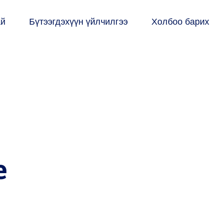
ай
Бүтээгдэхүүн үйлчилгээ
Холбоо барих
e