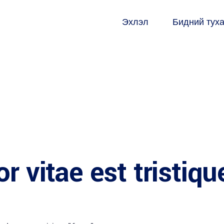
Эхлэл
Бидний тух
r vitae est tristiqu