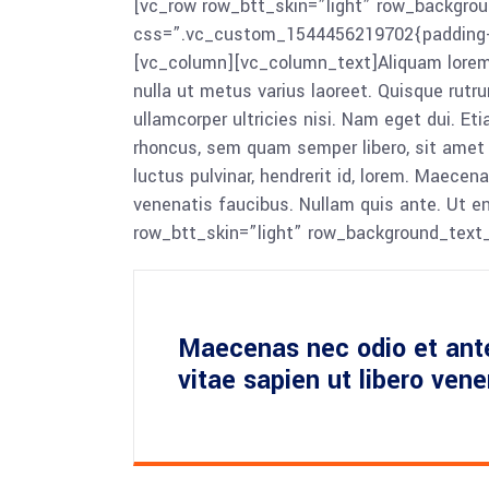
[vc_row row_btt_skin=”light” row_backgrou
css=”.vc_custom_1544456219702{padding-to
[vc_column][vc_column_text]Aliquam lorem ant
nulla ut metus varius laoreet. Quisque rutru
ullamcorper ultricies nisi. Nam eget dui. 
rhoncus, sem quam semper libero, sit amet
luctus pulvinar, hendrerit id, lorem. Maecen
venenatis faucibus. Nullam quis ante. Ut 
row_btt_skin=”light” row_background_text
Maecenas nec odio et ant
vitae sapien ut libero ven