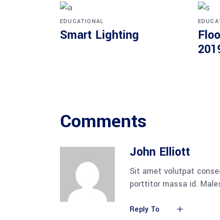
EDUCATIONAL
EDUCA
Smart Lighting
Floo
201
Comments
John Elliott
Sit amet volutpat conse
porttitor massa id. Mal
Reply To