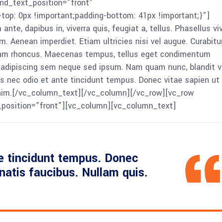
nd_text_position=”front”
p: 0px !important;padding-bottom: 41px !important;}”]
e, dapibus in, viverra quis, feugiat a, tellus. Phasellus vi
m. Aenean imperdiet. Etiam ultricies nisi vel augue. Curabitu
Etiam rhoncus. Maecenas tempus, tellus eget condimentum
 adipiscing sem neque sed ipsum. Nam quam nunc, blandit ve
as nec odio et ante tincidunt tempus. Donec vitae sapien ut l
enim.[/vc_column_text][/vc_column][/vc_row][vc_row
_position=”front”][vc_column][vc_column_text]
e tincidunt tempus. Donec
enatis faucibus. Nullam quis.