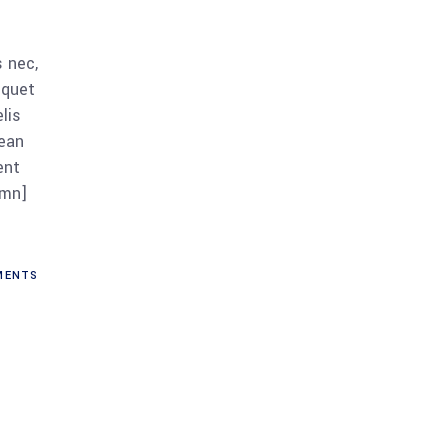
 nec,
iquet
lis
nean
ent
umn]
ENTS