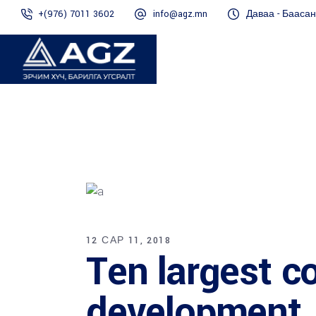
+(976) 7011 3602
info@agz.mn
Даваа - Баасан 
12 САР 11, 2018
Ten largest c
development