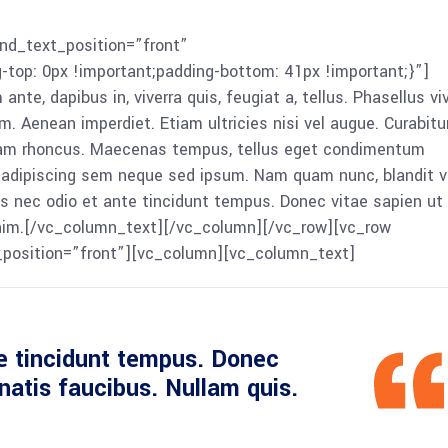
nd_text_position=”front”
p: 0px !important;padding-bottom: 41px !important;}”]
e, dapibus in, viverra quis, feugiat a, tellus. Phasellus vi
m. Aenean imperdiet. Etiam ultricies nisi vel augue. Curabitu
Etiam rhoncus. Maecenas tempus, tellus eget condimentum
 adipiscing sem neque sed ipsum. Nam quam nunc, blandit ve
as nec odio et ante tincidunt tempus. Donec vitae sapien ut l
enim.[/vc_column_text][/vc_column][/vc_row][vc_row
_position=”front”][vc_column][vc_column_text]
e tincidunt tempus. Donec
enatis faucibus. Nullam quis.