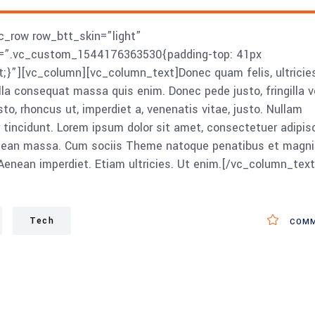
c_row row_btt_skin=”light”
s=”.vc_custom_1544176363530{padding-top: 41px
t;}”][vc_column][vc_column_text]Donec quam felis, ultricie
lla consequat massa quis enim. Donec pede justo, fringilla ve
sto, rhoncus ut, imperdiet a, venenatis vitae, justo. Nullam
r tincidunt. Lorem ipsum dolor sit amet, consectetuer adipis
enean massa. Cum sociis Theme natoque penatibus et magni
Aenean imperdiet. Etiam ultricies. Ut enim.[/vc_column_text
Tech
COMM