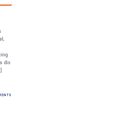
s
l,
cing
s dis
]
ENTS