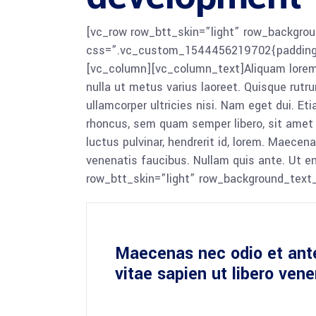
[vc_row row_btt_skin=”light” row_backgrou
css=”.vc_custom_1544456219702{padding-to
[vc_column][vc_column_text]Aliquam lorem ant
nulla ut metus varius laoreet. Quisque rutru
ullamcorper ultricies nisi. Nam eget dui. 
rhoncus, sem quam semper libero, sit amet
luctus pulvinar, hendrerit id, lorem. Maecen
venenatis faucibus. Nullam quis ante. Ut 
row_btt_skin=”light” row_background_text
Maecenas nec odio et ant
vitae sapien ut libero ven