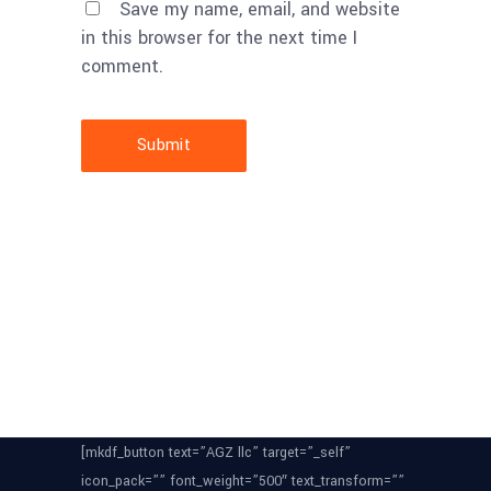
Save my name, email, and website
in this browser for the next time I
comment.
Submit
[mkdf_button text=”AGZ llc” target=”_self”
icon_pack=”” font_weight=”500″ text_transform=””